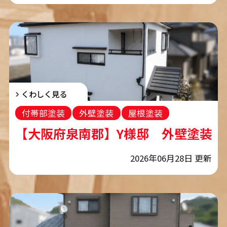
くわしく見る
付帯部塗装
外壁塗装
屋根塗装
コーキング工事
【大阪府泉南郡】Y様邸 外壁塗装・
2026年06月28日 更新