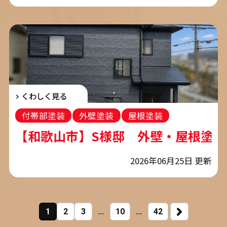
くわしく見る
付帯部塗装
外壁塗装
屋根塗装
コーキング工事
【和歌山市】S様邸 外壁・屋根塗装
2026年06月25日 更新
1
2
3
...
10
...
42
NEXT