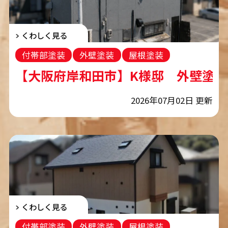
くわしく見る
付帯部塗装
外壁塗装
屋根塗装
コーキング工事
【大阪府岸和田市】K様邸 外壁塗
2026年07月02日 更新
くわしく見る
付帯部塗装
外壁塗装
屋根塗装