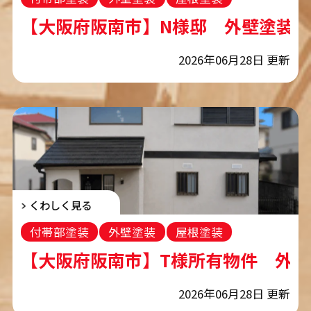
コーキング工事
【大阪府阪南市】N様邸 外壁塗装
2026年06月28日 更新
くわしく見る
付帯部塗装
外壁塗装
屋根塗装
コーキング工事
【大阪府阪南市】T様所有物件 外
2026年06月28日 更新