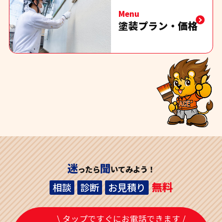
Menu
塗装プラン・価格
迷
聞
ったら
いてみよう！
無料
相談
診断
お見積り
\ タップですぐにお電話できます /