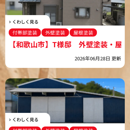
くわしく見る
付帯部塗装
外壁塗装
屋根塗装
コーキング工事
【和歌山市】T様邸 外壁塗装・屋根
2026年06月28日 更新
くわしく見る