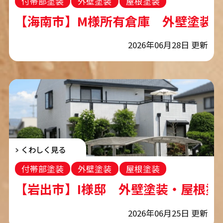
付帯部塗装
外壁塗装
屋根塗装
コーキング工事
【海南市】M様所有倉庫 外壁塗装
2026年06月28日 更新
くわしく見る
付帯部塗装
外壁塗装
屋根塗装
防水工事
コーキング工事
【岩出市】I様邸 外壁塗装・屋根塗
2026年06月25日 更新