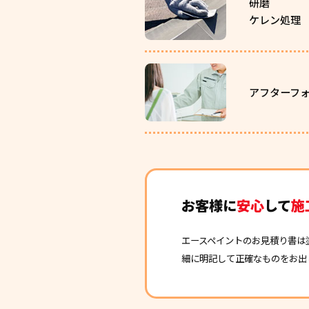
研磨
ケレン処理
アフターフ
お客様に
安心
して
施
エースペイントのお見積り書は
細に明記して正確なものをお出