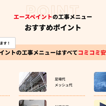
POINT
エースペイント
の工事メニュー
おすすめポイント
ます！
イントの
工事メニューはすべて
コミコミ
足場代
メッシュ代