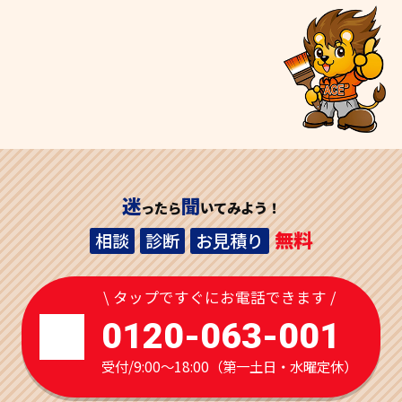
迷
聞
ったら
いてみよう！
無料
相談
診断
お見積り
\ タップですぐにお電話できます /
0120-063-001
受付/9:00～18:00（第一土日・水曜定休）