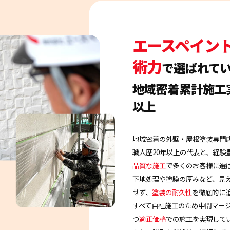
エースペイン
術力
で選ばれて
地域密着累計施工
以上
地域密着の外壁・屋根塗装専門
職人歴20年以上の代表と、経験
品質な施工
で多くのお客様に選
下地処理や塗膜の厚みなど、見
せず、
塗装の耐久性
を徹底的に
すべて自社施工のため中間マー
つ
適正価格
での施工を実現して