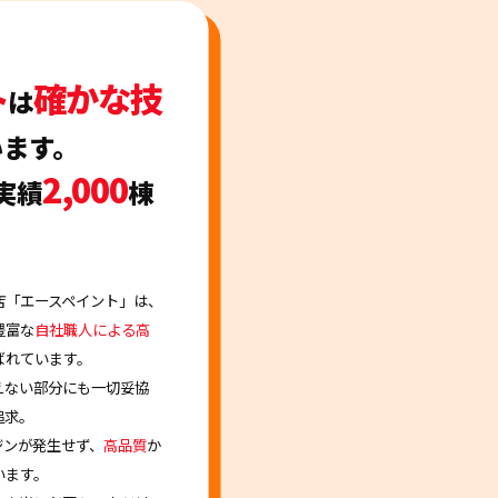
ト
確かな技
は
います。
2,000
実績
棟
店「エースペイント」は、
豊富な
自社職人による高
ばれています。
えない部分にも一切妥協
追求。
ジンが発生せず、
高品質
か
います。