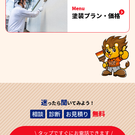
Menu
塗装プラン・価格
迷
聞
ったら
いてみよう！
無料
相談
診断
お見積り
\ タップですぐにお電話できます /