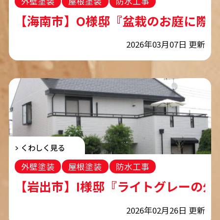
外壁塗装
屋根塗装
防水工事
コーキング工事
【海南市】O様邸『盆栽のお庭に際立つ
2026年03月07日 更新
くわしく見る
外壁塗装
屋根塗装
防水工事
コーキング工事
【岩出市】I様邸『ライトグレーの外壁
2026年02月26日 更新