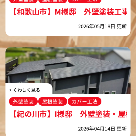
コーキング工事
【和歌山市】M様邸 外壁塗装工事
2026年05月18日 更新
くわしく見る
外壁塗装
屋根塗装
カバー工法
コーキング工事
【紀の川市】I様邸 外壁塗装・屋根
2026年04月14日 更新