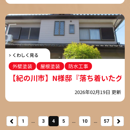
くわしく見る
外壁塗装
屋根塗装
防水工事
コーキング工事
【紀の川市】N様邸『落ち着いたグレー
2026年02月19日 更新
1
...
3
4
5
...
10
...
57
NEXT