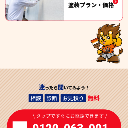
塗装プラン・価格
迷
聞
ったら
いてみよう！
無料
相談
診断
お見積り
\ タップですぐにお電話できます /