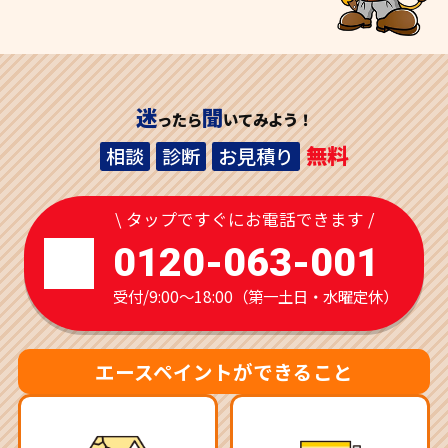
迷
聞
ったら
いてみよう！
無料
相談
診断
お見積り
\ タップですぐにお電話できます /
0120-063-001
受付/9:00～18:00（第一土日・水曜定休）
エースペイントができること