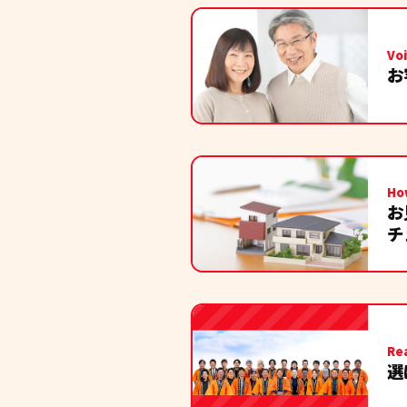
Vo
お
Ho
お
チ
Re
選