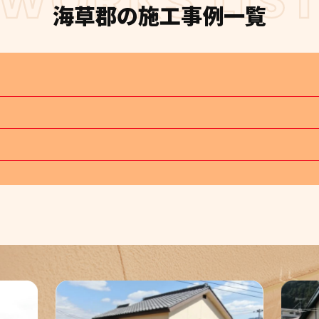
WORKS LIS
海草郡
の施工事例一覧