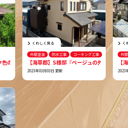
くわしく見る
く
外壁塗装
防水工事
コーキング工事
外壁
コー
ク色のウッドデッキが新築のようで素敵な仕上がりに…✧
【海草郡】S様邸『ベージュの外壁で穏やか
【海
2023年03月03日 更新
2023