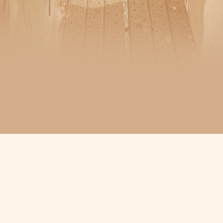
似合う素敵なお家に…✧』