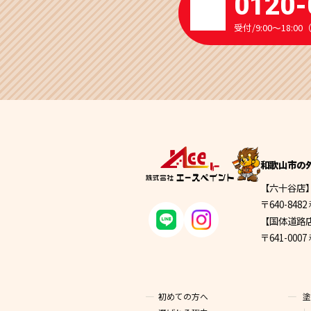
0120-
受付/9:00～18
和歌山市の
【六十谷店
〒640-84
【国体道路
〒641-00
初めての方へ
塗