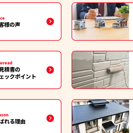
ice
客様の声
wread
見積書の
ェックポイント
ason
ばれる理由