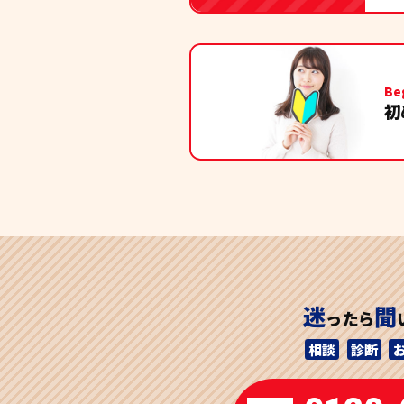
Be
初
迷
聞
ったら
相談
診断