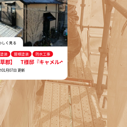
わしく見る
塗装
屋根塗装
防水工事
キング工事
₊°』
な印象の素敵な仕上がりに…✧₊°』インテグラルコー
草郡】 T様邸『キャメルベージュの外壁にブラックの屋
年01月07日 更新