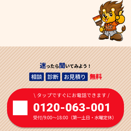
迷
聞
ったら
いてみよう！
無料
相談
診断
お見積り
\ タップですぐにお電話できます /
0120-063-001
受付/9:00～18:00（第一土日・水曜定休）