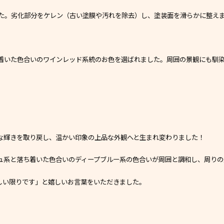
た。劣化部分をケレン（古い塗膜や汚れを除去）し、塗装面を滑らかに整え
着いた色合いのワインレッド系統のお色を選ばれました。周囲の景観にも馴染
な輝きを取り戻し、温かい印象の上品な外観へと生まれ変わりました！
ュ系と落ち着いた色合いのディープブルー系の色合いが周囲と調和し、周りの
しい限りです」と嬉しいお言葉をいただきました。