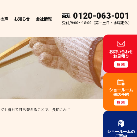
0120-063-001
様の声
お知らせ
会社情報
受付/9:00～18:00（第一土日・水曜定休）
お問い合わせ
お見積り
無料
ショールーム
来店予約
無料
にわたってお家を保護してくれる素敵な仕上がりに…✧₊°』
ショールームの
ご案内