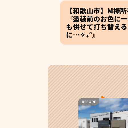
【和歌山市】M様所
『塗装前のお色に一
も併せて打ち替える
に…✧₊°』
BEFORE