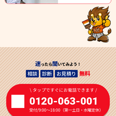
迷
聞
ったら
いてみよう！
無料
相談
診断
お見積り
\ タップですぐにお電話できます /
0120-063-001
受付/9:00～18:00（第一土日・水曜定休）