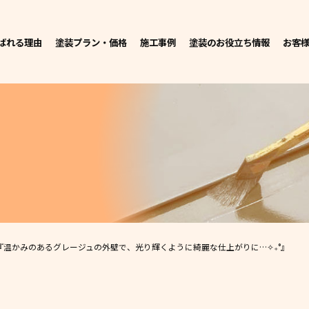
ばれる理由
塗装プラン・価格
施工事例
塗装のお役立ち情報
お客
『温かみのあるグレージュの外壁で、光り輝くように綺麗な仕上がりに…✧₊°』