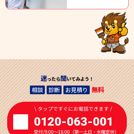
迷
聞
ったら
いてみよう！
無料
相談
診断
お見積り
\ タップですぐにお電話できます /
0120-063-001
受付/9:00～18:00（第一土日・水曜定休）