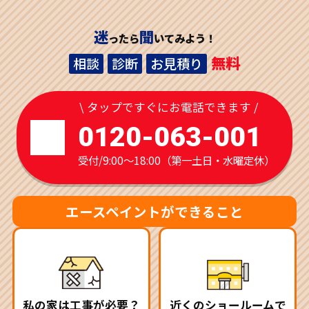
迷
聞
ったら
いてみよう！
無料
相談
診断
お見積り
\ タップですぐにお電話できます /
0120-063-001
受付/9:00～18:00（第一土日・水曜定休）
エースペイントができること
私の家は工事が必要？
近くのショールームで