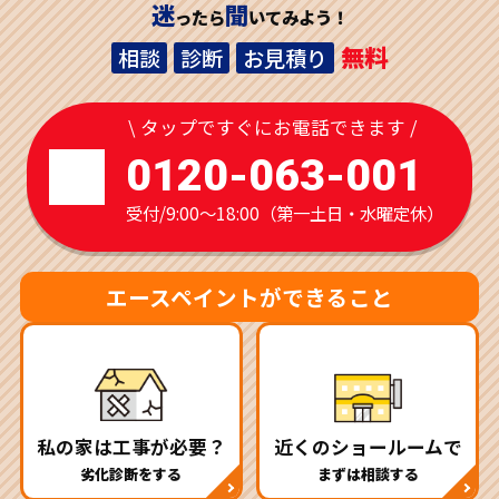
迷
聞
ったら
いてみよう！
無料
相談
診断
お見積り
\ タップですぐにお電話できます /
0120-063-001
受付/9:00～18:00（第一土日・水曜定休）
エースペイントができること
私の家は工事が必要？
近くのショールームで
劣化診断をする
まずは相談する