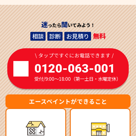
迷
聞
ったら
いてみよう！
無料
相談
診断
お見積り
\ タップですぐにお電話できます /
0120-063-001
受付/9:00～18:00（第一土日・水曜定休）
エースペイントができること