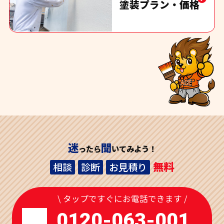
塗装プラン・価格
迷
聞
ったら
いてみよう！
無料
相談
診断
お見積り
\ タップですぐにお電話できます /
0120-063-001