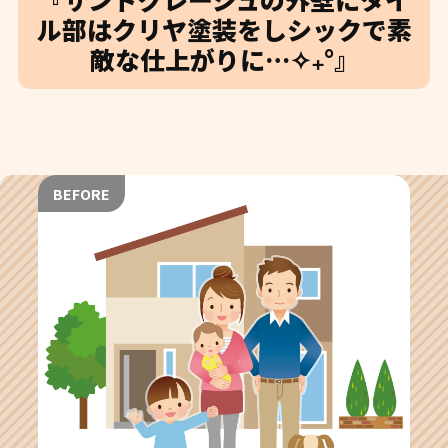
ル部はクリヤ塗装をしシックで素
敵な仕上がりに…✧₊°』
BEFORE