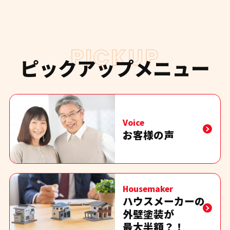
PICKUP
ピックアップメニュー
Voice
お客様の声
Housemaker
ハウスメーカーの
外壁塗装が
最大半額？！