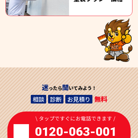
迷
聞
ったら
いてみよう！
無料
相談
診断
お見積り
\ タップですぐにお電話できます /
0120-063-001