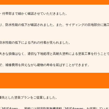
・付帯部まで細かく確認させていただきました。
り、防水性能の低下が確認されました。また、サイディングの目地部分に施
防水性能の低下による汚れの付着が見られました。
大きな損傷はなく、適切な下地処理と高耐久塗料による塗装工事を行うこと
で、補修費用を抑えながら建物の寿命を延ばすことができます。
優先とした塗装プランをご提案しました。
UGAzero」、屋根には弱溶剤形無機塗料「MUGAseven」を採用してい