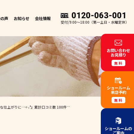
0120-063-001
様の声
お知らせ
会社情報
受付/9:00～18:00（第一土日・水曜定休）
お問い合わせ
お見積り
無料
ショールーム
来店予約
無料
仕上がりに…✧₊°』
累計口コミ数 100件超えの塗装工事・防水工事専門店
【外壁塗
ショールームの
ご案内