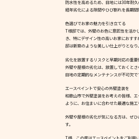
防水性を高めるため、目地には30年耐久
経年劣化による隙間やひび割れを長期間
色選びでお家の魅力を引き立てる
T様邸では、外壁のお色に意匠性を活か
き、特にデザイン性の高いお家におすす
邸は新築のような美しい仕上がりとなり
劣化を放置するリスクと早期対応の重要
外壁や屋根の劣化は、放置しておくとさ
目地の定期的なメンテナンスが不可欠で
エースペイントで安心の外壁塗装を
和歌山市で外壁塗装をお考えの皆様、エ
ように、お住まいに合わせた最適な施工
外壁や屋根の劣化が気になる方は、ぜひ
す。
T様、この度はエースペイントをご利用