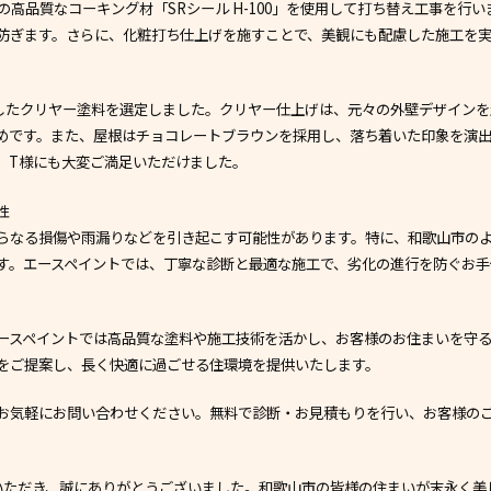
の高品質なコーキング材「SRシール H-100」を使用して打ち替え工事を行
防ぎます。さらに、化粧打ち仕上げを施すことで、美観にも配慮した施工を
したクリヤー塗料を選定しました。クリヤー仕上げは、元々の外壁デザインを
めです。また、屋根はチョコレートブラウンを採用し、落ち着いた印象を演出
、T様にも大変ご満足いただけました。
性
らなる損傷や雨漏りなどを引き起こす可能性があります。特に、和歌山市の
す。エースペイントでは、丁寧な診断と最適な施工で、劣化の進行を防ぐお手
ースペイントでは高品質な塗料や施工技術を活かし、お客様のお住まいを守る
をご提案し、長く快適に過ごせる住環境を提供いたします。
お気軽にお問い合わせください。無料で診断・お見積もりを行い、お客様の
いただき、誠にありがとうございました。和歌山市の皆様の住まいが末永く美