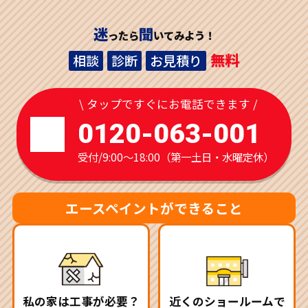
迷
聞
ったら
いてみよう！
無料
相談
診断
お見積り
\ タップですぐにお電話できます /
0120-063-001
受付/9:00～18:00（第一土日・水曜定休）
エースペイントができること
私の家は工事が必要？
近くのショールームで