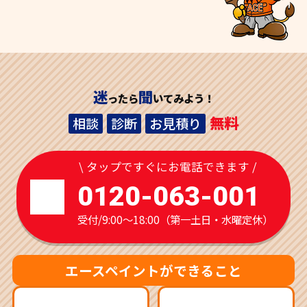
迷
聞
ったら
いてみよう！
無料
相談
診断
お見積り
\ タップですぐにお電話できます /
0120-063-001
受付/9:00～18:00（第一土日・水曜定休）
エースペイントができること