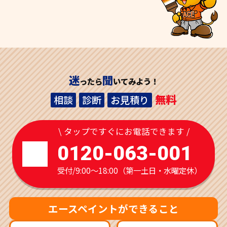
迷
聞
ったら
いてみよう！
無料
相談
診断
お見積り
\ タップですぐにお電話できます /
0120-063-001
受付/9:00～18:00（第一土日・水曜定休）
エースペイントができること