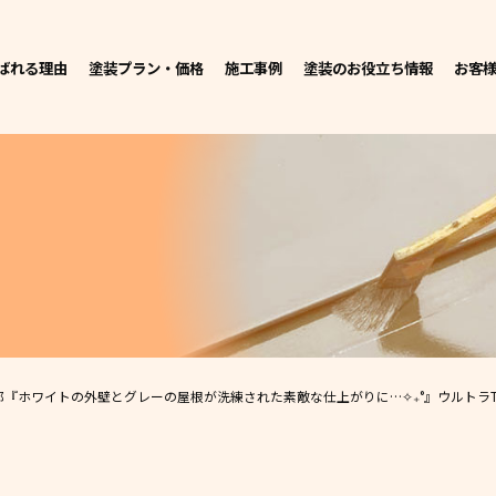
ばれる理由
塗装プラン・価格
施工事例
塗装のお役立ち情報
お客
邸
『ホワイトの外壁とグレーの屋根が洗練された素敵な仕上がりに…✧₊°』ウルトラT