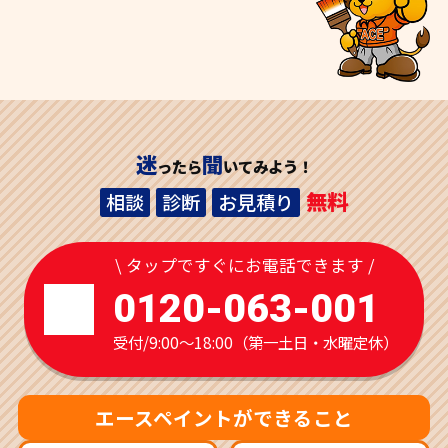
迷
聞
ったら
いてみよう！
無料
相談
診断
お見積り
\ タップですぐにお電話できます /
0120-063-001
受付/9:00～18:00（第一土日・水曜定休）
エースペイントができること