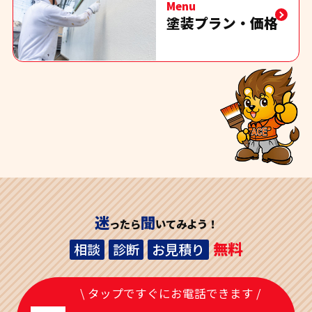
Menu
塗装プラン・価格
迷
聞
ったら
いてみよう！
無料
相談
診断
お見積り
\ タップですぐにお電話できます /