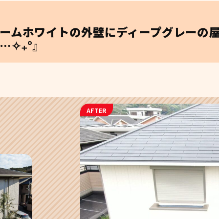
ームホワイトの外壁にディープグレーの
…✧₊°』
AFTER