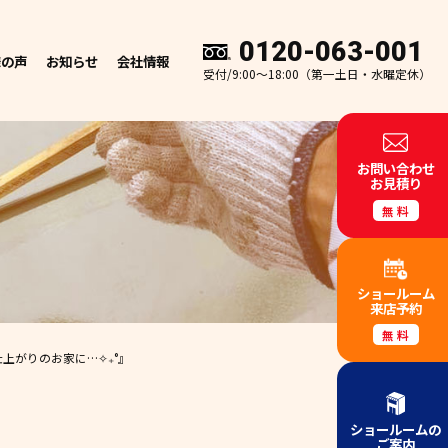
0120-063-001
様の声
お知らせ
会社情報
受付/9:00～18:00（第一土日・水曜定休）
お問い合わせ
お見積り
無料
ショールーム
来店予約
無料
上がりのお家に…✧₊°』
ショールームの
ご案内