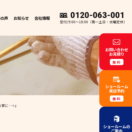
0120-063-001
様の声
お知らせ
会社情報
受付/9:00～18:00（第一土日・水曜定休）
お問い合わせ
お見積り
無料
ショールーム
来店予約
無料
お家に…✧』
ショールームの
ご案内