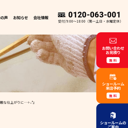
0120-063-001
様の声
お知らせ
会社情報
受付/9:00～18:00（第一土日・水曜定休）
お問い合わせ
お見積り
無料
ショールーム
来店予約
無料
敵な仕上がりに…✧₊°』
ショールームの
ご案内