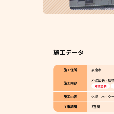
施工データ
施工住所
泉南市
外壁塗装・屋
施工内容
外壁塗装
施工内容
外壁 水性クー
工事期間
3週間