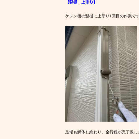
【竪樋 上塗り
】
ケレン後の竪樋に上塗り1回目の作業で
足場も解体し終わり、全行程が完了致し