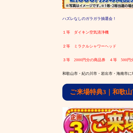
ハズレなしのガラガラ抽選会！
１等 ダイキン空気清浄機
２等 ミラクルシャワーヘッド
３等 2000円分の商品券 ４等 500
和歌山市・紀の川市・岩出市・海南市に
ご来場特典3｜和歌