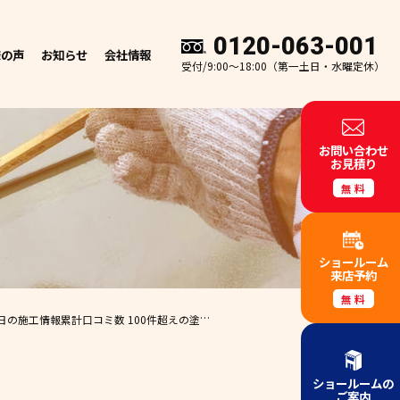
0120-063-001
様の声
お知らせ
会社情報
受付/9:00～18:00（第一土日・水曜定休）
お問い合わせ
お見積り
無料
ショールーム
来店予約
無料
日の施工情報
累計口コミ数 100件超えの塗装工事・防水工事専門店
【外壁塗装 和歌
ショールームの
ご案内