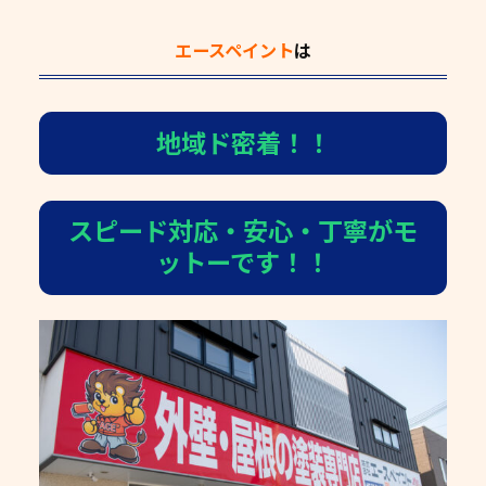
エースペイント
は
地域ド密着！！
スピード対応・安心・丁寧がモ
ットーです！！