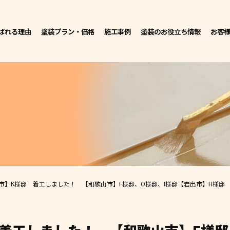
ばれる理由
塗装プラン・価格
施工事例
塗装のお役立ち情報
お客
市】K様邸 着工しました！ 【和歌山市】F様邸、O様邸、I様邸
【岩出市】H様邸