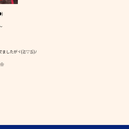
)
〜
ましたがヾ(≧▽≦)ﾉ
∩❀