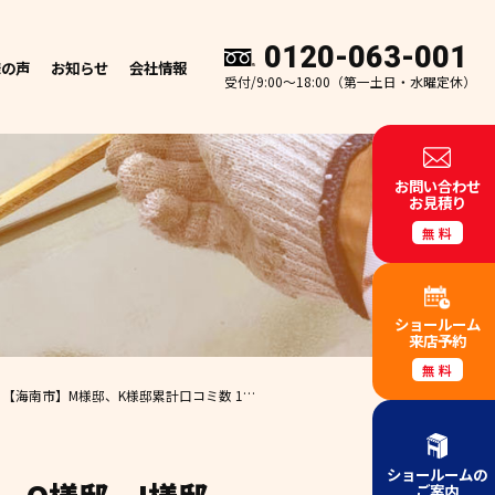
0120-063-001
様の声
お知らせ
会社情報
受付/9:00～18:00（第一土日・水曜定休）
お問い合わせ
お見積り
無料
ショールーム
来店予約
無料
 【海南市】M様邸、K様邸
累計口コミ数 100件超えの塗装工事・防水工事専門店
【外
ショールームの
ご案内