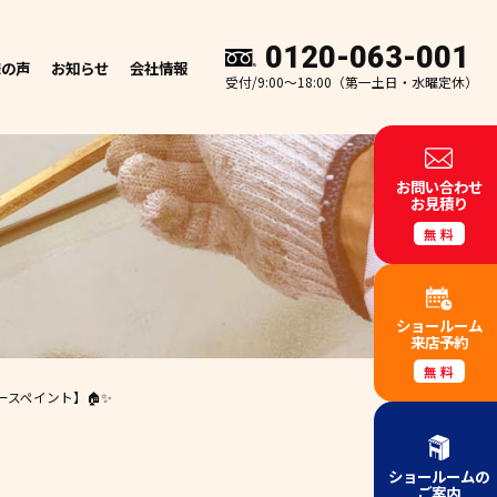
0120-063-001
様の声
お知らせ
会社情報
受付/9:00～18:00（第一土日・水曜定休）
お問い合わせ
お見積り
無料
ショールーム
来店予約
無料
スペイント】🏠✨
ショールームの
ご案内