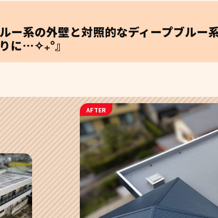
ルー系の外壁と対照的なディープブルー
りに…✧₊°』
AFTER