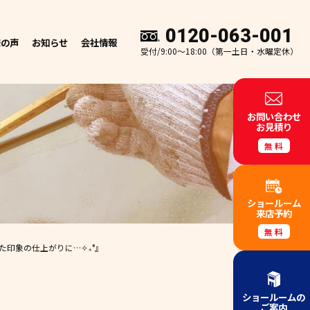
0120-063-001
様の声
お知らせ
会社情報
受付/9:00～18:00（第一土日・水曜定休）
お問い合わせ
お見積り
無料
ショールーム
来店予約
無料
印象の仕上がりに…✧₊°』
ショールームの
ご案内