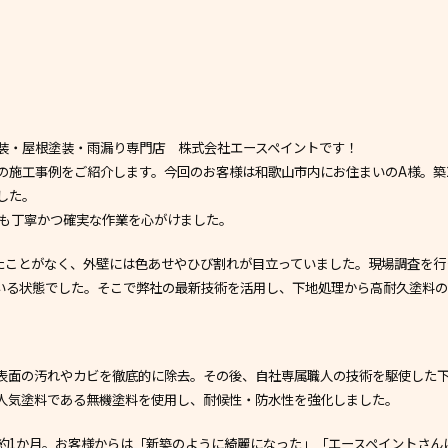
装・屋根塗装・雨漏り専門店 株式会社エースペイントです！
の施工事例をご紹介します。今回のお客様は和歌山市内にお住まいのA様。築
した。
回も丁寧かつ確実な作業を心がけました。
たことがなく、外壁には色あせやひび割れが目立っていました。現場調査を行
いる状態でした。そこで弊社の最新技術を活用し、下地処理から高耐久塗料
表面の汚れやカビを徹底的に除去。その後、自社専属職人の技術を駆使した
人気塗料である無機塗料を使用し、耐候性・防水性を強化しました。
約1か月。お客様からは「新築のように綺麗になった」「エースペイントさん