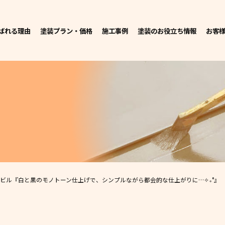
ばれる理由
塗装プラン・価格
施工事例
塗装のお役立ち情報
お客
有ビル
『白と黒のモノトーン仕上げで、シンプルながら都会的な仕上がりに…✧₊°』