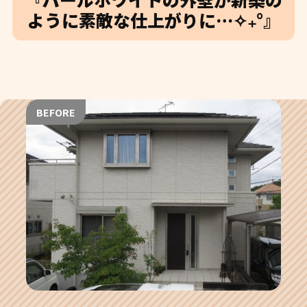
ように素敵な仕上がりに…✧₊°』
BEFORE