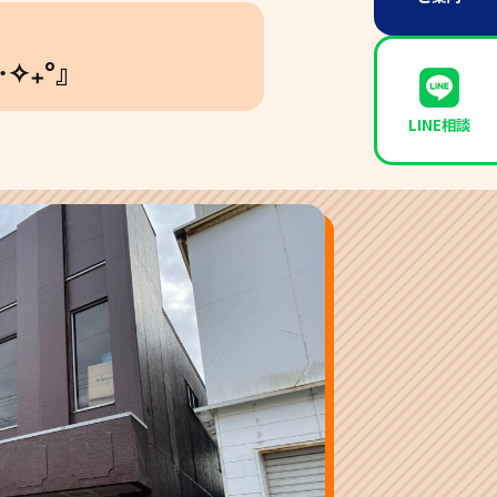
✧₊°』
LINE相談