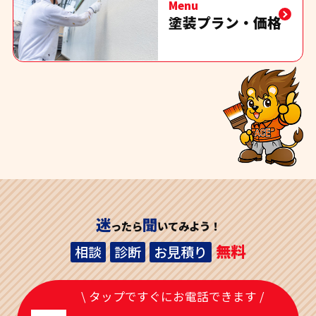
Menu
塗装プラン・価格
迷
聞
ったら
いてみよう！
無料
相談
診断
お見積り
\ タップですぐにお電話できます /