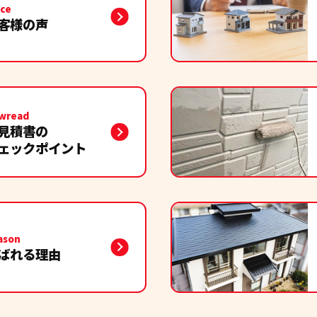
ice
客様の声
りからの作業完了までの一連の流れに不安なく塗装して頂きました
職人さん、ご近所の方にも良い評判を頂きました‼営業担当の方も
猛暑の中、ありがとうございました。
wread
前に外壁と屋根の塗装をしていただきましたが、想像以上の仕上が
見積書の
点検、そして今日も3年目の定期点検に来ていただきました。アフ
ェックポイント
きます。
ason
ばれる理由
の見積りの時から分かりやすく丁寧に対応して頂きました。
ルがありましたがその事をお話するとすぐに誠実に対応して頂いて
た時も親切な対応でとても聞きやすかったです。