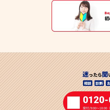
暑い中きれいに仕上げ
今後ともよろしくお願
Be
井下周一
初
a year ago
清原
a year ago
石本泰星
a year ago
担当
出来栄えも非常に良く
迷
聞
ったら
アフターフォローもし
相談
診断
ありがとうございまし
オッカブ
0120-
a year ago
今回
受付/9:00～18
なっていしましたが、