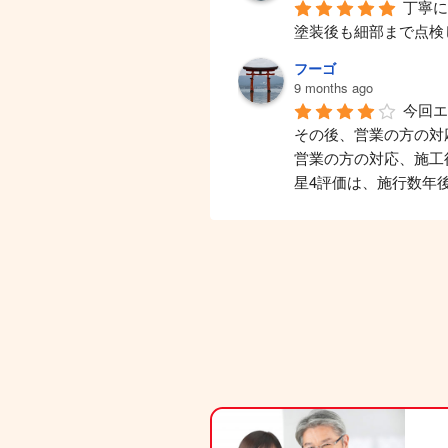
丁寧
塗装後も細部まで点検
フーゴ
9 months ago
今回
その後、営業の方の対
営業の方の対応、施工
星4評価は、施行数年
松本貴義
9 months ago
丁寧
miyuki s
10 months ago
椎崎元継
10 months ago