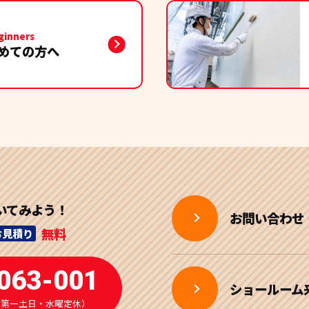
て頂きましてありがとうございます。
いします。
ginners
めての方へ
の方にとても丁寧に対応頂きました。
、大満足しております。
いてみよう！
お問い合わせ
っかり対応頂けるところも安心できるポイントでした。
無料
お見積り
た。
063-001
ショールーム
は屋根のカバー工法と外壁塗装をお願いしました。池田さんの提案
:00（第一土日・水曜定休）
思ってた以上にコスパ良く施工していただきました。40年持つそ