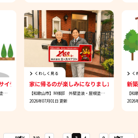
くわしく見る
く
サイディングのデザインがそのまま残せて良かった
家に帰るのが楽しみになりました。本当に
新築
【和歌山市】H様邸 外壁塗装・屋根塗装工事
【和歌山市】M様邸 外壁塗装・屋根塗装工事
2026年07月01日 更新
2026
PREV
NEXT
3/9
1
...
2
3
4
...
9