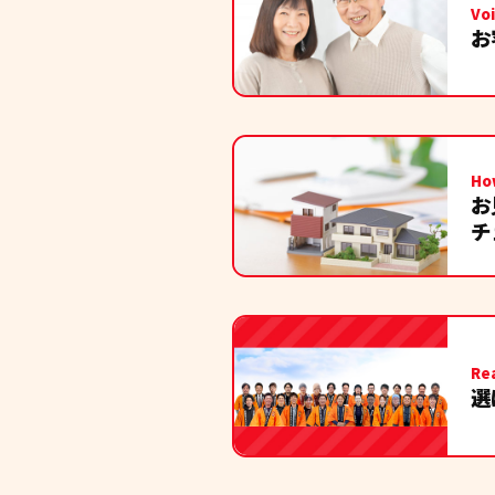
森直樹
Vo
11 months ago
お
見積
業して頂いたお二人の
て頂き安心です。この
中西美佐
12 months ago
Ho
３年
お
その後も1年目の定期
チ
心して任せることがで
小川利代
12 months ago
Re
大山和美
選
a year ago
最初
思いもよらないトラブ
分からない事お聞きし