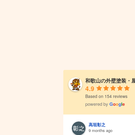
和歌山の外壁塗装・屋
4.9
Based on 154 reviews
powered by
G
o
o
g
l
e
高垣彰之
9 months ago