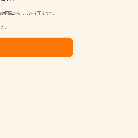
線や雨風からしっかり守ります。
した。