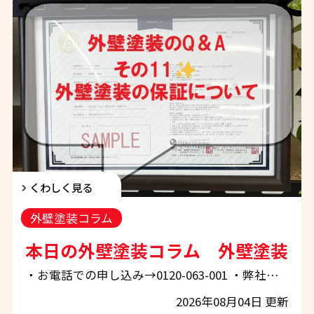
くわしく見る
外壁塗装コラム
本日の外壁塗装コラム 外壁塗装の
・お電話での申し込み→0120-063-001 ・弊社ホームページから申し込み→「お問合せ・お見積もり」 ぜひお気軽にご相談下さい！ 和歌山市・紀の川市・岩出市・海南市の皆様、こんにちは！ 地域密着の外壁塗装・屋根塗装専門店 エースペイントです。 「外壁の色あせが気になる…」 「そろそろ外壁塗装や屋根塗装を考えたいけれど、何から始めればいいの？」 「塗装工事の費用相場や、信頼できる塗装会社の選び方が分からない…」 このようなお悩みをお持ちの方は、ぜひ地域密着の外壁塗装・屋根塗装専門店 エースペイント にご相談ください。 エースペイントでは、和歌山市・紀の川市・岩出市・海南市を中
2026年08月04日 更新