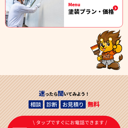
Menu
塗装プラン・価格
迷
聞
ったら
いてみよう！
無料
相談
診断
お見積り
\ タップですぐにお電話できます /