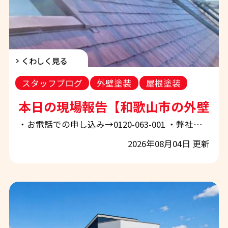
くわしく見る
スタッフブログ
外壁塗装
屋根塗装
本日の現場報告【和歌山市の外壁塗
・お電話での申し込み→0120-063-001 ・弊社ホームページから申し込み→「お問合せ・お見積もり」 ぜひお気軽にご相談下さい！ 和歌山市・紀の川市・岩出市・海南市で外壁塗装や屋根塗装をご検討中の皆様、こんにちは。 地域密着の外壁塗装・屋根塗装専門店、エースペイントです。 本日のブログも山本が担当いたします。 本日も夏らしい青空が広がり、強い日差しが照りつける一日となりました。 このような安定した晴天は、外壁塗装や屋根塗装を進めるのに適したコンディションです。 エースペイントでは、塗料本来の性能を十分に発揮できるよう、気温や湿度などの施工環境にも配慮しながら、一つひとつの
2026年08月04日 更新