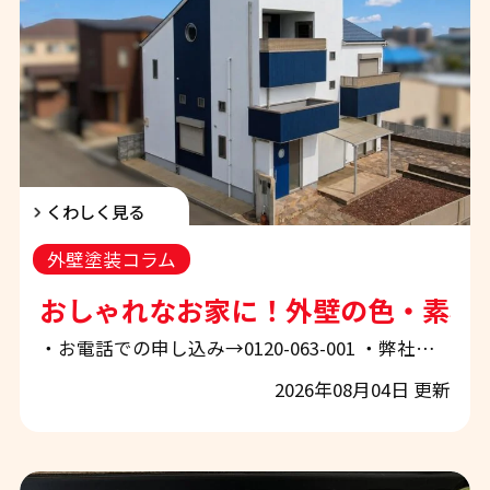
くわしく見る
外壁塗装コラム
おしゃれなお家に！外壁の色・素材
・お電話での申し込み→0120-063-001 ・弊社ホームページから申し込み→「お問合せ・お見積もり」 ぜひお気軽にご相談下さい！ 和歌山市・紀の川市・岩出市・海南市で外壁塗装や屋根塗装をご検討中の皆様、こんにちは。 地域密着の外壁塗装・屋根塗装専門店、エースペイントです。 外壁塗装は、建物を紫外線や雨風から守るだけでなく、お住まいの印象を大きく変えられる外壁リフォームでもあります。 しかし、色見本を見て気に入った色を選ぶだけでは、 「想像していた色より明るく見える」 「屋根やサッシと色が合わなかった」 「汚れが予想以上に目立つ」 「ツートンカラーの境目が不自然になった」 といった失敗に
2026年08月04日 更新