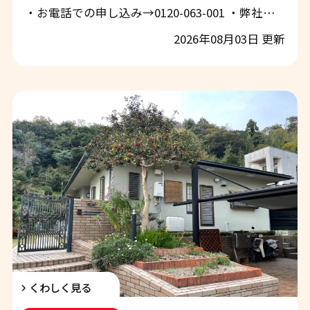
・お電話での申し込み→0120-063-001 ・弊社ホームページから申し込み→「お問合せ・お見積もり」 ぜひお気軽にご相談下さい！ 和歌山市で外壁塗装・屋根塗装をご検討中の方へ｜施工品質にこだわるエースペイントの現場報告 和歌山市・岩出市・紀の川市・海南市・橋本市・有田郡・泉南市・岬町周辺で外壁塗装・屋根塗装をご検討中の皆様、こんにちは。 地域密着の外壁塗装・屋根塗装専門店「エースペイント」です。 いつもスタッフブログをご覧いただき、誠にありがとうございます。 外壁の色あせやひび割れ、屋根の劣化、コーキングの傷みなど、「そろそろ塗装が必要なのかな？」とお悩みではありませんか？
2026年08月03日 更新
くわしく見る