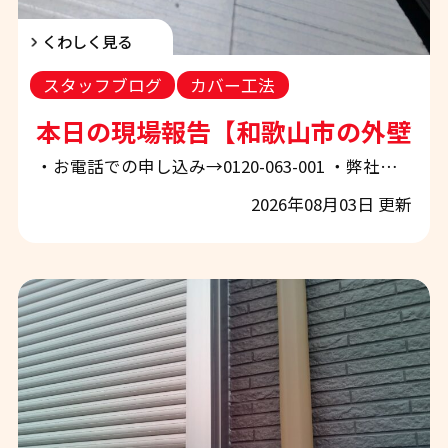
くわしく見る
スタッフブログ
カバー工法
本日の現場報告【和歌山市の外壁塗
・お電話での申し込み→0120-063-001 ・弊社ホームページから申し込み→「お問合せ・お見積もり」 ぜひお気軽にご相談下さい！ 【和歌山市で外壁塗装・屋根塗装をご検討中の方へ】現場報告と塗装品質を左右する重要工程をご紹介！ 和歌山市・岩出市・紀の川市・海南市・橋本市・有田郡・泉南市・岬町周辺で、外壁塗装・屋根塗装をご検討中の皆様、こんにちは。 地域密着の外壁塗装・屋根塗装専門店 「エースペイント」です。 いつもスタッフブログをご覧いただき、誠にありがとうございます。 「外壁の色あせが気になってきた」「屋根の塗り替え時期が分からない」「雨漏りが心配」「ひび割れやコーキングの
2026年08月03日 更新