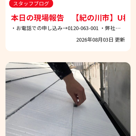
スタッフブログ
本日の現場報告 【紀の川市】U様邸
・お電話での申し込み→0120-063-001 ・弊社ホームページから申し込み→「お問合せ・お見積もり」 ぜひお気軽にご相談下さい！ 【和歌山市・紀の川市・岩出市】雨の日でも品質管理を徹底！コーキング工事・付帯部塗装・完工報告をご紹介｜エースペイント現場ブログ 和歌山市・岩出市・紀の川市・海南市・橋本市・有田郡・泉南市周辺で、外壁塗装・屋根塗装をご検討中の皆様、こんにちは。 地域密着の外壁塗装・屋根塗装専門店「エースペイント」です。 いつもスタッフブログをご覧いただき、誠にありがとうございます。 本日のブログは中西が担当いたします。 朝からあいにくの雨模様となりま
2026年08月03日 更新