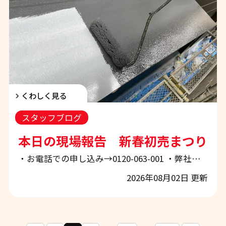
くわしく見る
スタッフブログ
本日の現場報告 新春初売まつり開
・お電話での申し込み→0120-063-001 ・弊社ホームページから申し込み→「お問合せ・お見積もり」 ぜひお気軽にご相談下さい！ 【初売りまつり開催中】和歌山市で外壁塗装・屋根塗装をご検討中の方必見！本日の現場報告と、お得なキャンペーンをご紹介 和歌山市・岩出市・紀の川市・海南市・橋本市・有田郡・泉南市周辺で、外壁塗装・屋根塗装をご検討中の皆様、こんにちは。 地域密着の外壁塗装・屋根塗装専門店 「エースペイント」です。 いつもスタッフブログをご覧いただき、誠にありがとうございます。 現在エースペイントでは、毎年ご好評をいただいている「初売りまつりキャンペーン」を開催し
2026年08月02日 更新