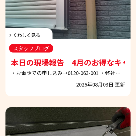
くわしく見る
スタッフブログ
本日の現場報告 4月のお得なキャ
・お電話での申し込み→0120-063-001 ・弊社ホームページから申し込み→「お問合せ・お見積もり」 ぜひお気軽にご相談下さい！ 【4月18日～5月8日限定】外壁塗装・屋根塗装のお得なキャンペーン開催中！シーリング工事の重要性も詳しく解説｜和歌山市のエースペイント 和歌山市・紀の川市・岩出市・海南市周辺で、外壁塗装・屋根塗装をご検討中の皆様、こんにちは。 地域密着の外壁塗装・屋根塗装専門店 「エースペイント」です。 いつもスタッフブログをご覧いただき、誠にありがとうございます。 本日は、4月18日（月）から5月8日（日）まで開催中の「春の外壁塗装キャンペーン」のご案内と、現
2026年08月03日 更新