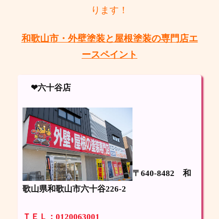
ります！
和歌山市・外壁塗装と屋根塗装の専門店エ
ースペイント
❤六十谷店
〒640-8482
和
歌山県和歌山市六十谷226-2
ＴＥＬ：0120063001