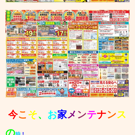
今
こ
そ
、
お
家
メ
ン
テ
ナ
ン
ス
の
時
！ ️‍