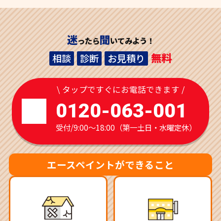
迷
聞
ったら
いてみよう！
無料
相談
診断
お見積り
\ タップですぐにお電話できます /
0120-063-001
受付/9:00～18:00（第一土日・水曜定休）
エースペイントができること