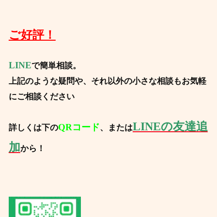
ご好評！
LINE
で簡単相談。
上記のような疑問や、
それ以外の小さな相談もお気軽
にご相談ください
LINEの友達追
QRコード
詳しくは下の
、または
加
から！