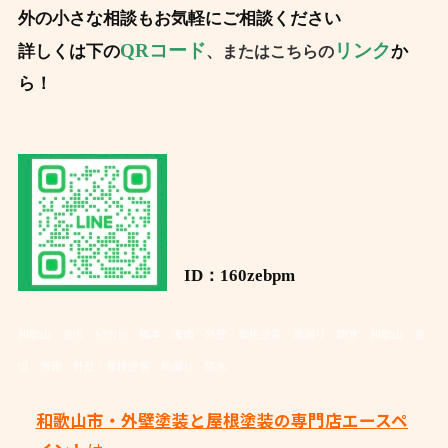
外の小さな相談もお気軽にご相談ください
QRコード
リンク
詳しくは下の
か
、またはこちらの
ら！
ID：160zebpm
和歌山 岩出 紀の川 橋本 海南 外壁・屋根塗装 雨漏り 防水
和歌山 岩
出 海南 外壁・屋根塗装 雨漏り 防水
和歌山市・外壁塗装と屋根塗装の専門店エースペ