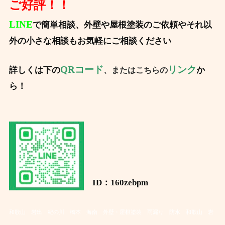
ご好評！！
LINE
で簡単相談、外壁や屋根塗装のご依頼やそれ以
外の小さな相談もお気軽にご相談ください
QRコード
リンク
詳しくは下の
か
、またはこちらの
ら！
ID：160zebpm
和歌山 岩出 紀の川 橋本 海南 外壁・屋根塗装 雨漏り 防水
和歌山 岩