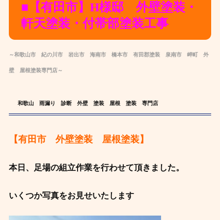
■【有田市】H様邸 外壁塗装・
軒天塗装・
付帯部塗装工事
～和歌山市 紀の川市 岩出市 海南市 橋本市 有田郡
塗装
泉南市 岬町 外
壁
屋根
塗装
専
門店～
和歌山 雨漏り 診断 外壁 塗装 屋根 塗装 専門店
【有田市 外壁塗装 屋根塗装】
本日、足場の組立作業を行わせて頂きました。
いくつか写真をお見せいたします