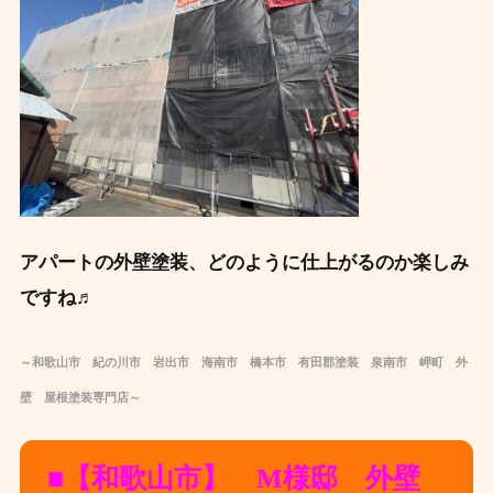
アパートの外壁塗装、どのように仕上がるのか楽しみ
ですね♬
～和歌山市 紀の川市 岩出市 海南市 橋本市 有田郡
塗装
泉南市 岬町 外
壁
屋根
塗装
専
門店～
■【和歌山市】 M様邸 外壁