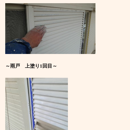
～雨戸 上塗り1回目～