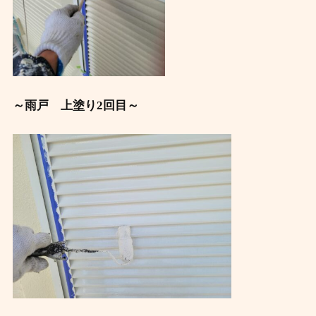
～雨戸 上塗り2回目～