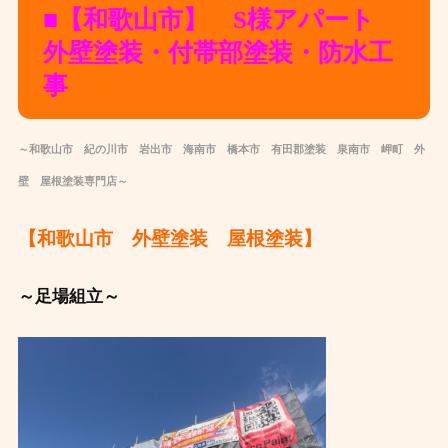
■【和歌山市】 S様アパート
外壁塗装・付帯部塗装・防水工
事
～和歌山市 紀の川市 岩出市 海南市 橋本市 有田郡
塗装
泉南市 岬町 外
壁
屋根
塗装
専
門店～
【和歌山市 外壁塗装 屋根塗装】
～足場組立～