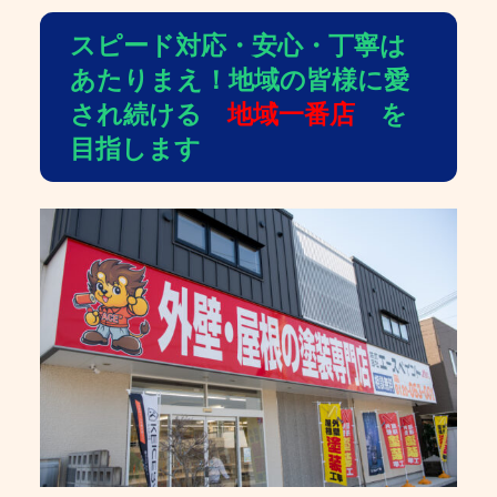
スピード対応・安心・丁寧は
あたりまえ！地域の皆様に愛
され続ける
地域一番店
を
目指します