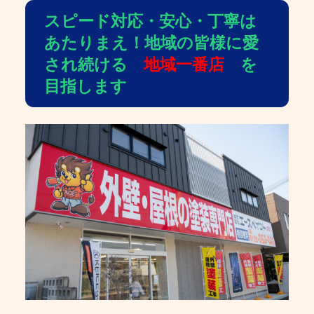
スピード対応・安心・丁寧は
あたりまえ！地域の皆様に愛
され続ける
地域一番店
を
目指します