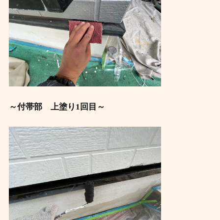
～付帯部 上塗り1回目～