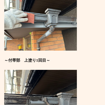
～付帯部 上塗り1回目～